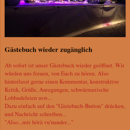
Gästebuch wieder zugänglich
Ab sofort ist unser Gästebuch wieder geöffnet. Wir
würden uns freuen, von Euch zu hören. Also
hinterlasst gerne einen Kommentar, konstruktive
Kritik, Grüße, Anregungen, schwärmerische
Lobhudeleien usw...
Dazu einfach auf den "Gästebuch-Button" drücken,
und Nachricht schreiben...
"Also...mir hörä vu'nander..."