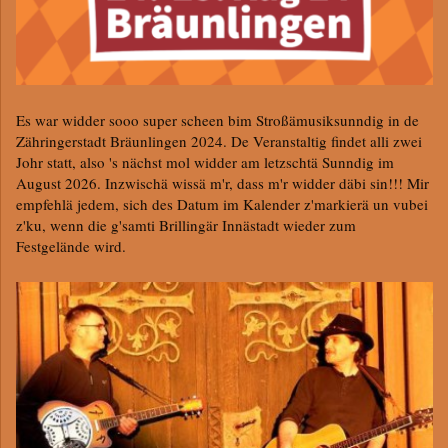
Es war widder sooo super scheen bim Stroßämusiksunndig in de
Zähringerstadt Bräunlingen 2024. De Veranstaltig findet alli zwei
Johr statt, also 's nächst mol widder am letzschtä Sunndig im
August 2026. Inzwischä wissä m'r, dass m'r widder däbi sin!!! Mir
empfehlä jedem, sich des Datum im Kalender z'markierä un vubei
z'ku, wenn die g'samti Brillingär Innästadt wieder zum
Festgelände wird.